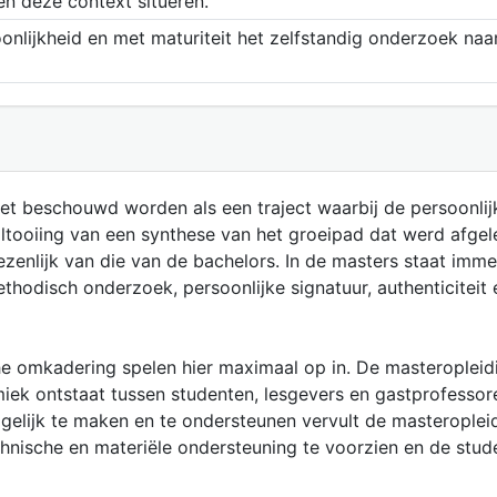
en deze context situeren.
onlijkheid en met maturiteit het zelfstandig onderzoek naar
 beschouwd worden als een traject waarbij de persoonlijk
oltooiing van een synthese van het groeipad dat werd afgel
enlijk van die van de bachelors. In de masters staat immer
ethodisch onderzoek, persoonlijke signatuur, authenticiteit
he omkadering spelen hier maximaal op in. De masteropleidi
iek ontstaat tussen studenten, lesgevers en gastprofessor
elijk te maken en te ondersteunen vervult de masteropleidi
chnische en materiële ondersteuning te voorzien en de stud