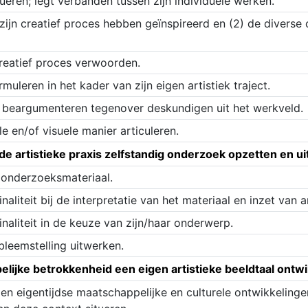
ueren; legt verbanden tussen zijn individuele werken.
ijn creatief proces hebben geïnspireerd en (2) de diverse o
creatief proces verwoorden.
uleren in het kader van zijn eigen artistiek traject.
n beargumenteren tegenover deskundigen uit het werkveld.
e en/of visuele manier articuleren.
de artistieke praxis zelfstandig onderzoek opzetten en u
r onderzoeksmateriaal.
inaliteit bij de interpretatie van het materiaal en inzet van
inaliteit in de keuze van zijn/haar onderwerp.
leemstelling uitwerken.
lijke betrokkenheid een eigen artistieke beeldtaal ontwi
 en eigentijdse maatschappelijke en culturele ontwikkelinge