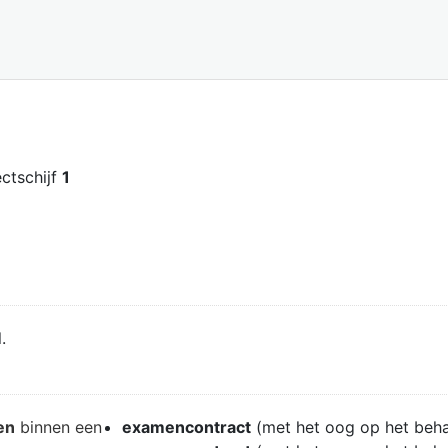
jectschijf
1
.
en
binnen een
examencontract
(met het oog op het beh