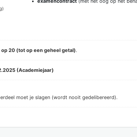
examencontract
(met het oog op het beh
g)
d
op 20 (tot op een geheel getal)
.
2.2025 (Academiejaar)
erdeel moet je slagen (wordt nooit gedelibereerd).