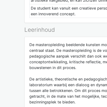
artistieke vakgebied, en kan zichzelf binn
De student kan vanuit een creatieve perso
een innoverend concept.
Leerinhoud
De masteropleiding beeldende kunsten moet
centraal staat. De masteropleiding is de v
pedagogische aanpak verschilt dan ook wez
conceptontwikkeling, kritische reflectie, m
bouwstenen in dit proces.
De artistieke, theoretische en pedagogisc
laboratorium waarbij een dialoog en dynam
tussen alle betrokkenen. Om dit proces mog
getracht, in de mate van het mogelijke, te
bezinningsplek te bieden.