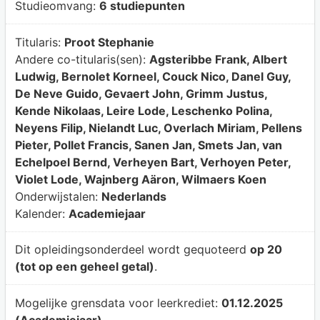
Studieomvang:
6 studiepunten
Titularis:
Proot Stephanie
Andere co-titularis(sen):
Agsteribbe Frank, Albert
Ludwig, Bernolet Korneel, Couck Nico, Danel Guy,
De Neve Guido, Gevaert John, Grimm Justus,
Kende Nikolaas, Leire Lode, Leschenko Polina,
Neyens Filip, Nielandt Luc, Overlach Miriam, Pellens
Pieter, Pollet Francis, Sanen Jan, Smets Jan, van
Echelpoel Bernd, Verheyen Bart, Verhoyen Peter,
Violet Lode, Wajnberg Aäron, Wilmaers Koen
Onderwijstalen:
Nederlands
Kalender:
Academiejaar
Dit opleidingsonderdeel wordt gequoteerd
op 20
(tot op een geheel getal)
.
Mogelijke grensdata voor leerkrediet:
01.12.2025
(Academiejaar)