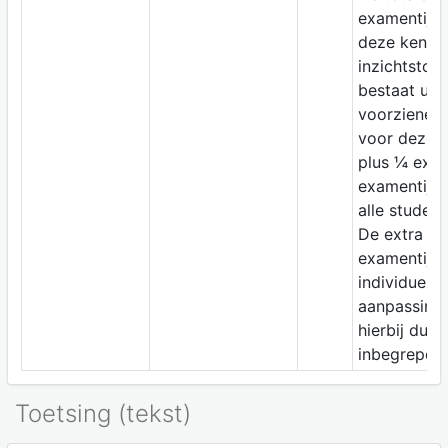
examentijd 
deze kennis
inzichtstoet
bestaat uit 
voorziene ti
voor deze t
plus ¼ extr
examentijd 
alle student
De extra
examentijd 
individuele
aanpassing 
hierbij dus
inbegrepen.
Toetsing (tekst)