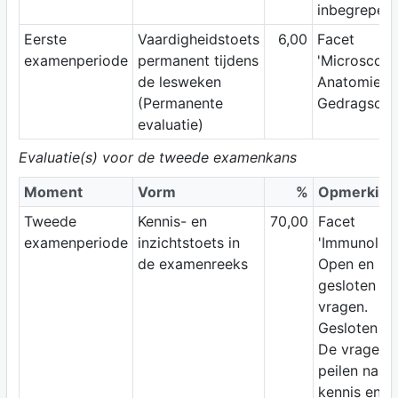
inbegrepen.
Eerste
Vaardigheidstoets
6,00
Facet
examenperiode
permanent tijdens
'Microscopi
de lesweken
Anatomie'.
(Permanente
Gedragsobse
evaluatie)
Evaluatie(s) voor de tweede examenkans
Moment
Vorm
%
Opmerking
Tweede
Kennis- en
70,00
Facet
examenperiode
inzichtstoets in
'Immunologi
de examenreeks
Open en
gesloten
vragen.
Gesloten bo
De vragen
peilen naar
kennis en