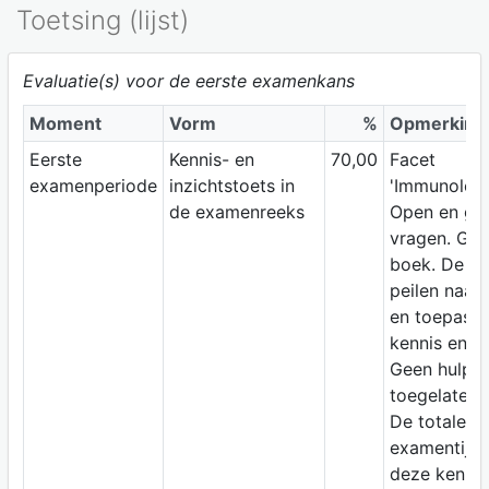
Toetsing (lijst)
Evaluatie(s) voor de eerste examenkans
Moment
Vorm
%
Opmerking
Eerste
Kennis- en
70,00
Facet
examenperiode
inzichtstoets in
'Immunologi
de examenreeks
Open en ge
vragen. Ges
boek. De v
peilen naar 
en toepass
kennis en in
Geen hulpm
toegelaten.
De totale
examentijd 
deze kennis