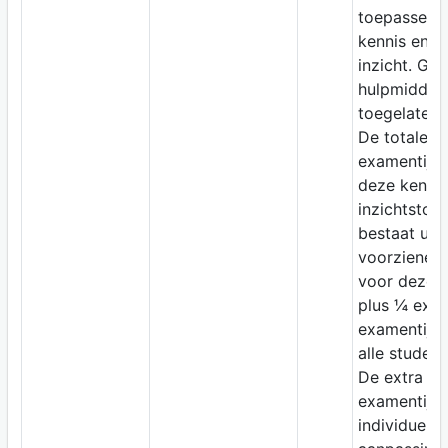
toepassen 
kennis en
inzicht. Ge
hulpmiddel
toegelaten.
De totale
examentijd 
deze kennis
inzichtstoet
bestaat uit 
voorziene ti
voor deze t
plus ¼ extr
examentijd 
alle student
De extra
examentijd 
individuele