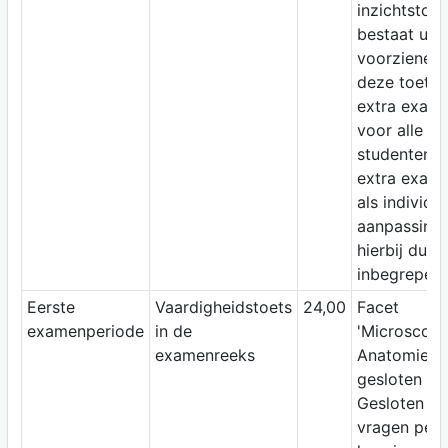
inzichtstoet
bestaat uit 
voorziene ti
deze toets 
extra exame
voor alle
studenten. 
extra exame
als individu
aanpassing 
hierbij dus
inbegrepen.
Eerste
Vaardigheidstoets
24,00
Facet
examenperiode
in de
'Microscopi
examenreeks
Anatomie'. 
gesloten vr
Gesloten bo
vragen peil