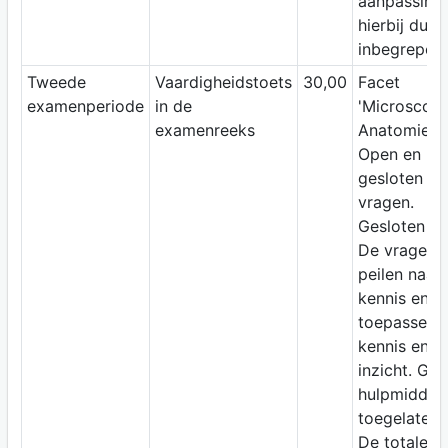
aanpassing 
hierbij dus
inbegrepen.
Tweede
Vaardigheidstoets
30,00
Facet
examenperiode
in de
'Microscopi
examenreeks
Anatomie'.
Open en
gesloten
vragen.
Gesloten bo
De vragen
peilen naar
kennis en
toepassen 
kennis en
inzicht. Ge
hulpmiddel
toegelaten.
De totale