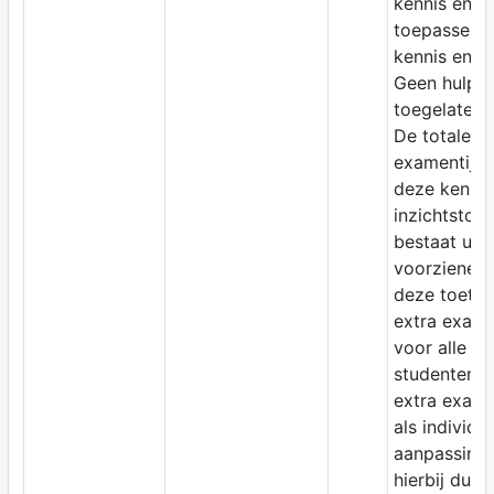
kennis en
toepassen 
kennis en in
Geen hulpm
toegelaten.
De totale
examentijd 
deze kennis
inzichtstoet
bestaat uit 
voorziene ti
deze toets 
extra exame
voor alle
studenten. 
extra exame
als individu
aanpassing 
hierbij dus