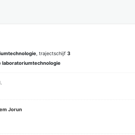
riumtechnologie
, trajectschijf
3
 laboratoriumtechnologie
.
hem Jorun