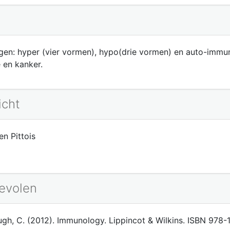
n: hyper (vier vormen), hypo(drie vormen) en auto-immunit
 en kanker.
icht
en Pittois
bevolen
baugh, C. (2012). Immunology. Lippincot & Wilkins. ISBN 978