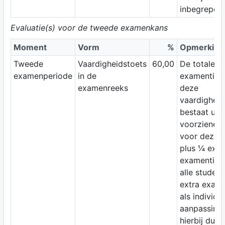
inbegrepen.
Evaluatie(s) voor de tweede examenkans
Moment
Vorm
%
Opmerking
Tweede
Vaardigheidstoets
60,00
De totale
examenperiode
in de
examentijd 
examenreeks
deze
vaardigheid
bestaat uit 
voorziene ti
voor deze t
plus ¼ extr
examentijd 
alle studen
extra exame
als individu
aanpassing 
hierbij dus