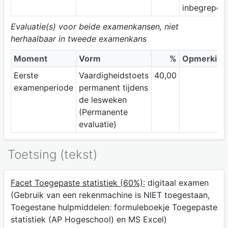
inbegrepen.
Evaluatie(s) voor beide examenkansen, niet
herhaalbaar in tweede examenkans
Moment
Vorm
%
Opmerking
Eerste
Vaardigheidstoets
40,00
examenperiode
permanent tijdens
de lesweken
(Permanente
evaluatie)
Toetsing (tekst)
Facet Toegepaste statistiek (60%):
digitaal examen
(Gebruik van een rekenmachine is NIET toegestaan,
Toegestane hulpmiddelen: formuleboekje Toegepaste
statistiek (AP Hogeschool) en MS Excel)