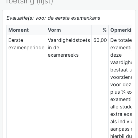
Toetsing (lijst)
Evaluatie(s) voor de eerste examenkans
Moment
Vorm
%
Opmerking
Eerste
Vaardigheidstoets
60,00
De totale
examenperiode
in de
examentijd 
examenreeks
deze
vaardigheid
bestaat uit 
voorziene ti
voor deze t
plus ¼ extr
examentijd 
alle studen
extra exame
als individu
aanpassing 
hierbij dus