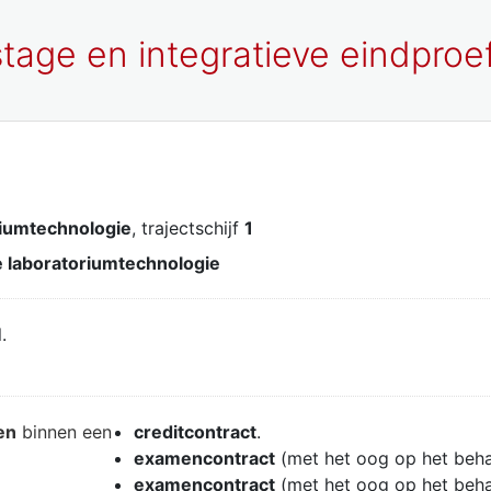
 stage en integratieve eindproe
riumtechnologie
, trajectschijf
1
 laboratoriumtechnologie
.
en
binnen een
creditcontract
.
examencontract
(met het oog op het beh
examencontract
(met het oog op het beh