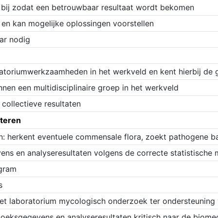
rt bij zodat een betrouwbaar resultaat wordt bekomen
en kan mogelijke oplossingen voorstellen
aar nodig
boratoriumwerkzaamheden in het werkveld en kent hierbij de
nen een multidisciplinaire groep in het werkveld
ollectieve resultaten
eteren
n: herkent eventuele commensale flora, zoekt pathogene ba
ns en analyseresultaten volgens de correcte statistische
iogram
s
 het laboratorium mycologisch onderzoek ter ondersteuning
zoeksgegevens en analyseresultaten kritisch naar de biome