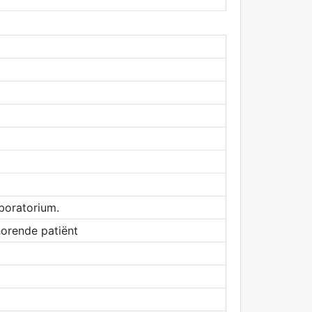
boratorium.
horende patiënt