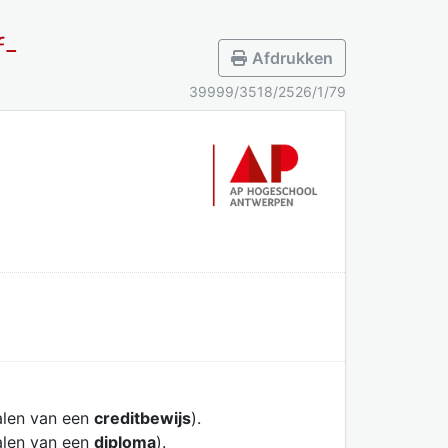
f-
Afdrukken
39999/3518/2526/1/79
alen van een
creditbewijs
).
alen van een
diploma
).