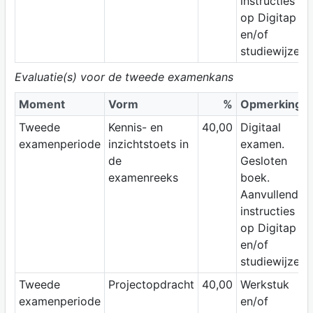
instructies
op Digitap
en/of
studiewijzer.
Evaluatie(s) voor de tweede examenkans
Moment
Vorm
%
Opmerking
Tweede
Kennis- en
40,00
Digitaal
examenperiode
inzichtstoets in
examen.
de
Gesloten
examenreeks
boek.
Aanvullende
instructies
op Digitap
en/of
studiewijzer.
Tweede
Projectopdracht
40,00
Werkstuk
examenperiode
en/of