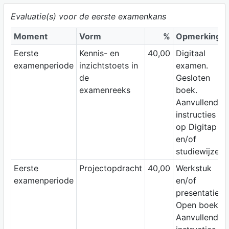
Evaluatie(s) voor de eerste examenkans
Moment
Vorm
%
Opmerking
Eerste
Kennis- en
40,00
Digitaal
examenperiode
inzichtstoets in
examen.
de
Gesloten
examenreeks
boek.
Aanvullende
instructies
op Digitap
en/of
studiewijzer.
Eerste
Projectopdracht
40,00
Werkstuk
examenperiode
en/of
presentatie.
Open boek.
Aanvullende