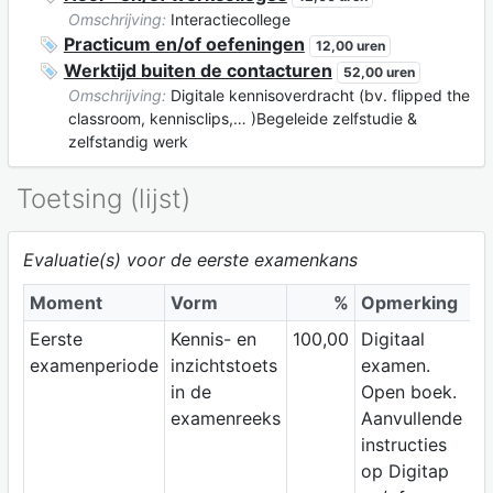
Omschrijving:
Interactiecollege
Practicum en/of oefeningen
12,00 uren
Werktijd buiten de contacturen
52,00 uren
Omschrijving:
Digitale kennisoverdracht (bv. flipped the
classroom, kennisclips,… )Begeleide zelfstudie &
zelfstandig werk
Toetsing (lijst)
Evaluatie(s) voor de eerste examenkans
Moment
Vorm
%
Opmerking
Eerste
Kennis- en
100,00
Digitaal
examenperiode
inzichtstoets
examen.
in de
Open boek.
examenreeks
Aanvullende
instructies
op Digitap