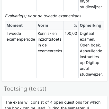
en/of
studiewijzer.
Evaluatie(s) voor de tweede examenkans
Moment
Vorm
%
Opmerking
Tweede
Kennis- en
100,00
Digitaal
examenperiode
inzichtstoets
examen.
in de
Open boek.
examenreeks
Aanvullende
instructies
op Digitap
en/of
studiewijzer.
Toetsing (tekst)
The exam wil consist of 4 open questions for which
the book can be used. During the semester, 4