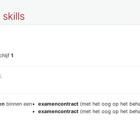
skills
schijf
1
.
en
binnen een
examencontract
(met het oog op het beh
examencontract
(met het oog op het beh