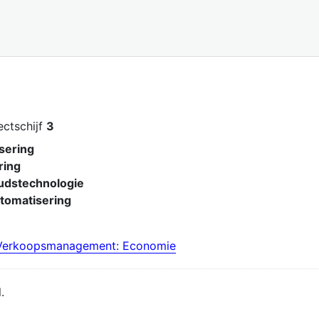
jectschijf
3
sering
ring
dstechnologie
tomatisering
Verkoopsmanagement: Economie
.