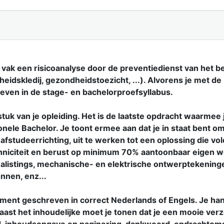
 vak een risicoanalyse door de preventiedienst van het be
heidskledij, gezondheidstoezicht, ...). Alvorens je met de
reven in de stage- en bachelorproefsyllabus.
tuk van je opleiding. Het is de laatste opdracht waarmee j
nele Bachelor. Je toont ermee aan dat je in staat bent om
e afstudeerrichting, uit te werken tot een oplossing die 
hniciteit en berust op minimum 70% aantoonbaar eigen we
istings, mechanische- en elektrische ontwerptekeningen,
nnen, enz...
ument geschreven in correct Nederlands of Engels. Je han
ast het inhoudelijke moet je tonen dat je een mooie ver