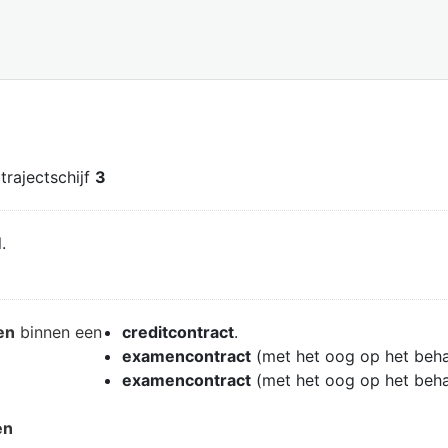
 trajectschijf
3
.
en
binnen een
creditcontract
.
examencontract
(met het oog op het beh
examencontract
(met het oog op het beh
en