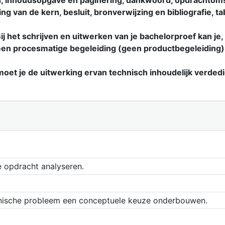
blad, inhoudsopgave en paginering, dankwoord, opdrachtomsc
g van de kern, besluit, bronverwijzing en bibliografie, tabe
Bij het schrijven en uitwerken van je bachelorproef kan je, i
 een procesmatige begeleiding (geen productbegeleiding)
moet je de uitwerking ervan technisch inhoudelijk verded
e opdracht analyseren.
hnische probleem een conceptuele keuze onderbouwen.