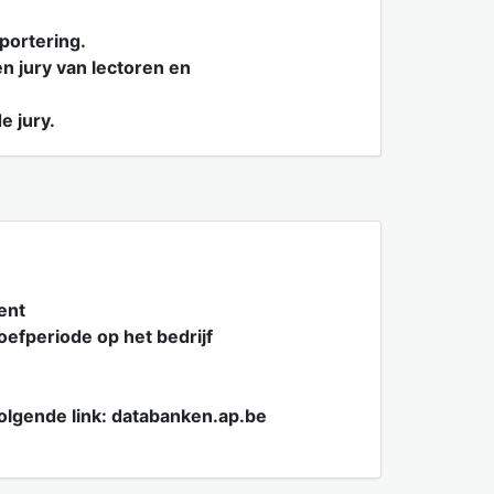
pportering.
n jury van lectoren en
e jury.
ent
efperiode op het bedrijf
olgende link: databanken.ap.be