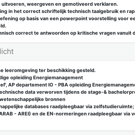
n, uitvoeren, weergeven en gemotiveerd verklaren.
ng in het correct schriftelijk technisch taalgebruik en ra
fening op basis van een powerpoint voorstelling voor ee
ld.
hnisch correct te antwoorden op kritische vragen vanuit d
licht
ne leeromgeving ter beschikking gesteld.
edige opleiding Energiemanagement
oef', AP departement IO - PBA opleiding Energiemanagem
technische data verworven tijdens de stage-& bachelorpro
-wetenschappelijke bronnen
appelijke databases raadpleegbaar via zelfstudieruimte;
 (ARAB - AREI) en de EN-normeringen raadpleegbaar via v