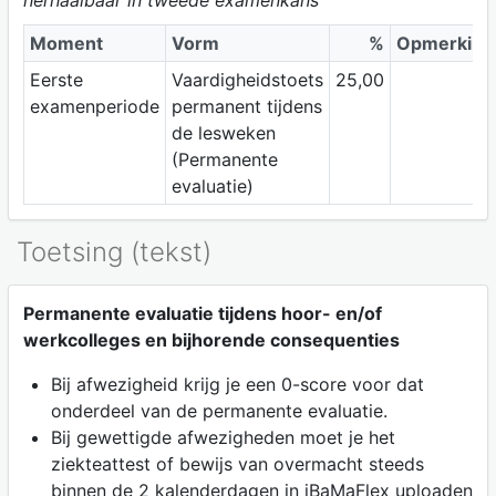
herhaalbaar in tweede examenkans
Moment
Vorm
%
Opmerking
Eerste
Vaardigheidstoets
25,00
examenperiode
permanent tijdens
de lesweken
(Permanente
evaluatie)
Toetsing (tekst)
Permanente evaluatie tijdens hoor- en/of
werkcolleges en bijhorende consequenties
Bij afwezigheid krijg je een 0-score voor dat
onderdeel van de permanente evaluatie.
Bij gewettigde afwezigheden moet je het
ziekteattest of bewijs van overmacht steeds
binnen de 2 kalenderdagen in iBaMaFlex uploaden