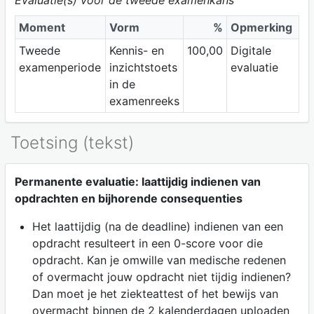
Evaluatie(s) voor de tweede examenkans
Moment
Vorm
%
Opmerking
Tweede
Kennis- en
100,00
Digitale
examenperiode
inzichtstoets
evaluatie
in de
examenreeks
Toetsing (tekst)
Permanente evaluatie: laattijdig indienen van
opdrachten en bijhorende consequenties
Het laattijdig (na de deadline) indienen van een
opdracht resulteert in een 0-score voor die
opdracht. Kan je omwille van medische redenen
of overmacht jouw opdracht niet tijdig indienen?
Dan moet je het ziekteattest of het bewijs van
overmacht binnen de 2 kalenderdagen uploaden