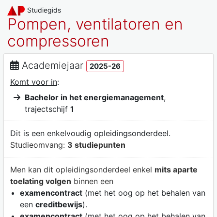
Studiegids
Pompen, ventilatoren en
compressoren
Academiejaar
2025-26
Komt voor in
:
Bachelor in het energiemanagement
,
trajectschijf
1
Dit is een enkelvoudig opleidingsonderdeel.
Studieomvang:
3 studiepunten
Men kan dit opleidingsonderdeel enkel
mits aparte
toelating volgen
binnen een
examencontract
(met het oog op het behalen van
een
creditbewijs
).
examencontract
(met het oog op het behalen van