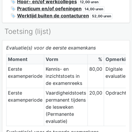
Hoor- en/of werkcolleges
12,00 uren
Practicum en/of oefeningen
14,00 uren
Werktijd buiten de contacturen
52,00 uren
Toetsing (lijst)
Evaluatie(s) voor de eerste examenkans
Moment
Vorm
%
Opmerking
Eerste
Kennis- en
80,00
Digitale
examenperiode
inzichtstoets in
evaluatie
de examenreeks
Eerste
Vaardigheidstoets
20,00
Opdrachten
examenperiode
permanent tijdens
de lesweken
(Permanente
evaluatie)