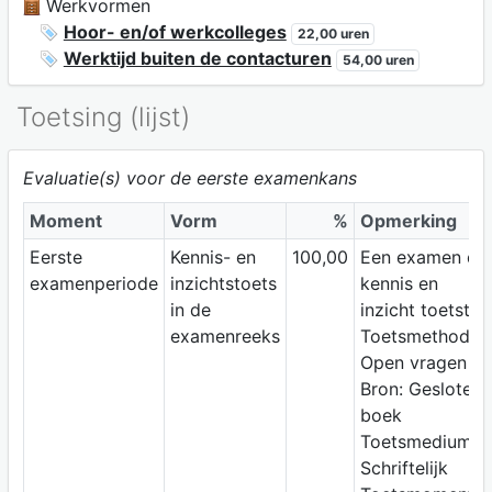
Werkvormen
Hoor- en/of werkcolleges
22,00 uren
Werktijd buiten de contacturen
54,00 uren
Toetsing (lijst)
Evaluatie(s) voor de eerste examenkans
Moment
Vorm
%
Opmerking
Eerste
Kennis- en
100,00
Een examen da
examenperiode
inzichtstoets
kennis en
in de
inzicht toetst
examenreeks
Toetsmethode:
Open vragen
Bron: Gesloten
boek
Toetsmedium:
Schriftelijk