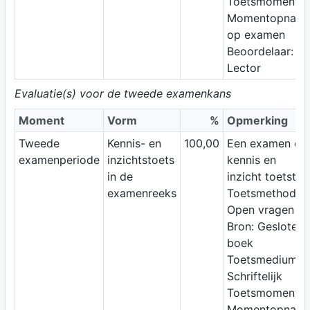
Toetsmoment:
Momentopnam
op examen
Beoordelaar:
Lector
Evaluatie(s) voor de tweede examenkans
Moment
Vorm
%
Opmerking
Tweede
Kennis- en
100,00
Een examen da
examenperiode
inzichtstoets
kennis en
in de
inzicht toetst
examenreeks
Toetsmethode:
Open vragen
Bron: Gesloten
boek
Toetsmedium:
Schriftelijk
Toetsmoment:
Momentopnam