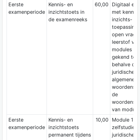
Eerste
Kennis- en
60,00
Digitaal ex
examenperiode
inzichtstoets in
met kennis-
de examenreeks
inzichts-
toepassings
open vrage
leerstof va
modules di
gekend te zi
behalve de
juridische e
algemene
woordensch
de
woordensch
van module 
Eerste
Kennis- en
10,00
Module 1:
examenperiode
inzichtstoets
zelfstudie
permanent tijdens
juridische e