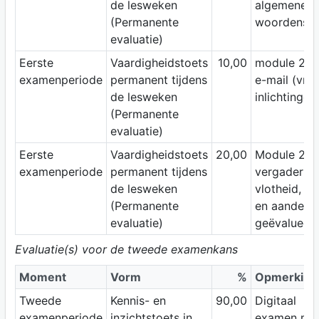
de lesweken
algemene
(Permanente
woordensch
evaluatie)
Eerste
Vaardigheidstoets
10,00
module 2: z
examenperiode
permanent tijdens
e-mail (vra
de lesweken
inlichtingen
(Permanente
evaluatie)
Eerste
Vaardigheidstoets
20,00
Module 2: z
examenperiode
permanent tijdens
vergadering.
de lesweken
vlotheid, a
(Permanente
en aandeel
evaluatie)
geëvalueerd
Evaluatie(s) voor de tweede examenkans
Moment
Vorm
%
Opmerking
Tweede
Kennis- en
90,00
Digitaal
examenperiode
inzichtstoets in
examen me