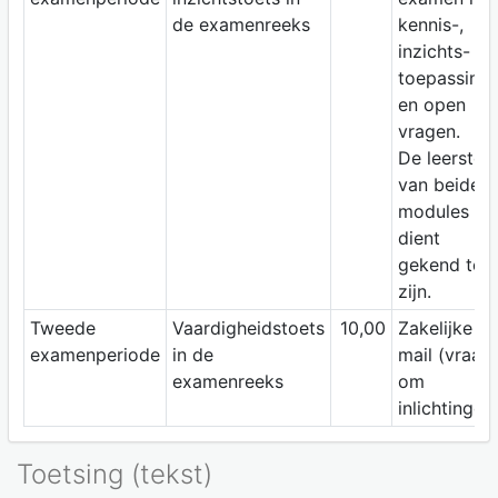
de examenreeks
kennis-,
inzichts-
toepassings
en open
vragen.
De leerstof
van beide
modules
dient
gekend te
zijn.
Tweede
Vaardigheidstoets
10,00
Zakelijke e-
examenperiode
in de
mail (vraag
examenreeks
om
inlichtingen)
Toetsing (tekst)