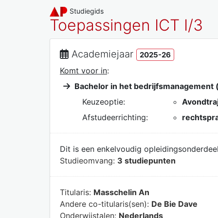
Studiegids
Toepassingen ICT I/3
Academiejaar
2025-26
Komt voor in
:
Bachelor in het bedrijfsmanagement (
Keuzeoptie:
Avondtra
Afstudeerrichting:
rechtspra
Dit is een enkelvoudig opleidingsonderdeel
Studieomvang:
3 studiepunten
Titularis:
Masschelin An
Andere co-titularis(sen):
De Bie Dave
Onderwijstalen:
Nederlands