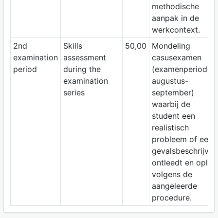
methodische
aanpak in de
werkcontext.
2nd
Skills
50,00
Mondeling
examination
assessment
casusexamen
period
during the
(examenperiode
examination
augustus-
series
september)
waarbij de
student een
realistisch
probleem of een
gevalsbeschrijvin
ontleedt en oplos
volgens de
aangeleerde
procedure.