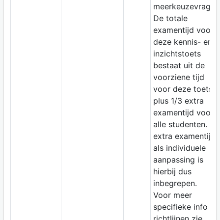
meerkeuzevragen
De totale
examentijd voor
deze kennis- en
inzichtstoets
bestaat uit de
voorziene tijd
voor deze toets
plus 1/3 extra
examentijd voor
alle studenten. De
extra examentijd
als individuele
aanpassing is
hierbij dus
inbegrepen.
Voor meer
specifieke info en
richtlijnen zie