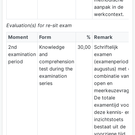
aanpak in de
werkcontext.
Evaluation(s) for re-sit exam
Moment
Form
%
Remark
2nd
Knowledge
30,00
Schriftelijk
examination
and
examen
period
comprehension
(examenperiode
test during the
augustus) met ee
examination
combinatie van
series
open en
meerkeuzevragen
De totale
examentijd voor
deze kennis- en
inzichtstoets
bestaat uit de
voorziene tijd