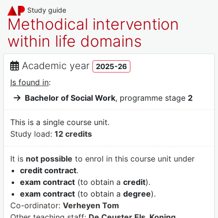
Study guide
Methodical intervention
within life domains
Academic year
2025-26
Is found in
:
Bachelor of Social Work
, programme stage
2
This is a single course unit.
Study load:
12 credits
It is
not possible
to enrol in this course unit under
credit contract
.
exam contract
(to obtain a
credit
).
exam contract
(to obtain a
degree
).
Co-ordinator:
Verheyen Tom
Other teaching staff:
De Ceuster Els, Koning