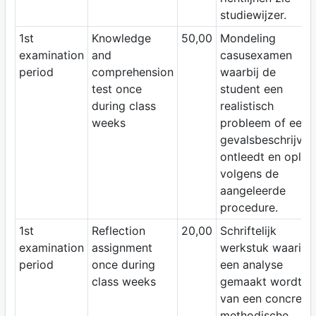
studiewijzer.
1st
Knowledge
50,00
Mondeling
examination
and
casusexamen
period
comprehension
waarbij de
test once
student een
during class
realistisch
weeks
probleem of een
gevalsbeschrijvin
ontleedt en oplos
volgens de
aangeleerde
procedure.
1st
Reflection
20,00
Schriftelijk
examination
assignment
werkstuk waarin
period
once during
een analyse
class weeks
gemaakt wordt
van een concrete
methodische