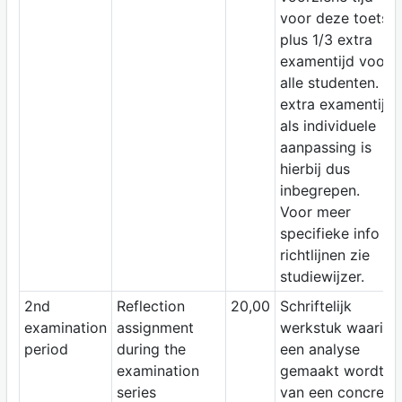
voor deze toets
plus 1/3 extra
examentijd voor
alle studenten. De
extra examentijd
als individuele
aanpassing is
hierbij dus
inbegrepen.
Voor meer
specifieke info en
richtlijnen zie
studiewijzer.
2nd
Reflection
20,00
Schriftelijk
examination
assignment
werkstuk waarin
period
during the
een analyse
examination
gemaakt wordt
series
van een concrete