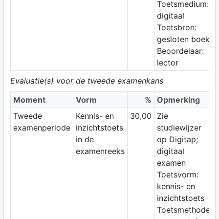
Toetsmedium:
digitaal
Toetsbron:
gesloten boek
Beoordelaar:
lector
Evaluatie(s) voor de tweede examenkans
Moment
Vorm
%
Opmerking
Tweede
Kennis- en
30,00
Zie
examenperiode
inzichtstoets
studiewijzer
in de
op Digitap;
examenreeks
digitaal
examen
Toetsvorm:
kennis- en
inzichtstoets
Toetsmethode: