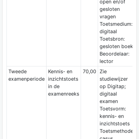
open en/of
gesloten
vragen
Toetsmedium:
digitaal
Toetsbron:
gesloten boek
Beoordelaar:
lector
Tweede
Kennis- en
70,00
Zie
examenperiode
inzichtstoets
studiewijzer
in de
op Digitap;
examenreeks
digitaal
examen
Toetsvorm:
kennis- en
inzichtstoets
Toetsmethode:
casus