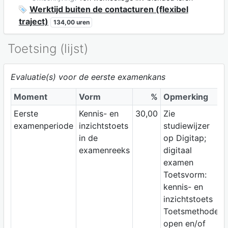
Werktijd buiten de contacturen (flexibel
traject)
134,00 uren
Toetsing (lijst)
Evaluatie(s) voor de eerste examenkans
Moment
Vorm
%
Opmerking
Eerste
Kennis- en
30,00
Zie
examenperiode
inzichtstoets
studiewijzer
in de
op Digitap;
examenreeks
digitaal
examen
Toetsvorm:
kennis- en
inzichtstoets
Toetsmethode:
open en/of