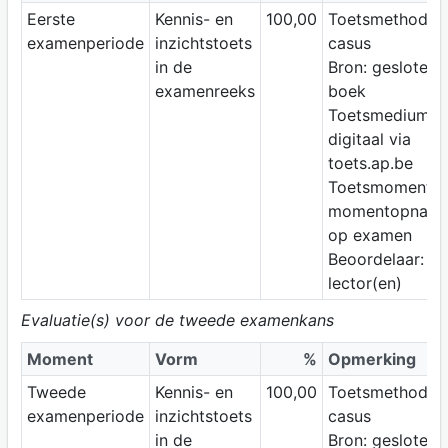
Eerste
Kennis- en
100,00
Toetsmethode:
examenperiode
inzichtstoets
casus
in de
Bron: gesloten
examenreeks
boek
Toetsmedium:
digitaal via
toets.ap.be
Toetsmoment:
momentopnam
op examen
Beoordelaar:
lector(en)
Evaluatie(s) voor de tweede examenkans
Moment
Vorm
%
Opmerking
Tweede
Kennis- en
100,00
Toetsmethode:
examenperiode
inzichtstoets
casus
in de
Bron: gesloten