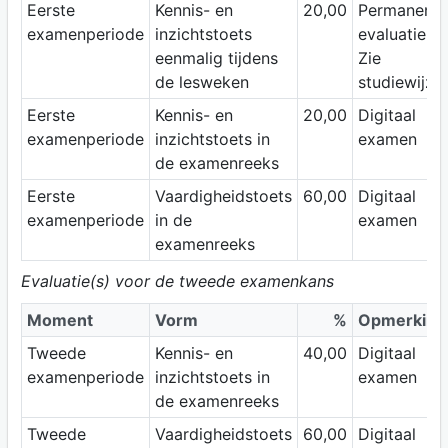
Eerste
Kennis- en
20,00
Permanente
examenperiode
inzichtstoets
evaluatie.
eenmalig tijdens
Zie
de lesweken
studiewijzer
Eerste
Kennis- en
20,00
Digitaal
examenperiode
inzichtstoets in
examen
de examenreeks
Eerste
Vaardigheidstoets
60,00
Digitaal
examenperiode
in de
examen
examenreeks
Evaluatie(s) voor de tweede examenkans
Moment
Vorm
%
Opmerking
Tweede
Kennis- en
40,00
Digitaal
examenperiode
inzichtstoets in
examen
de examenreeks
Tweede
Vaardigheidstoets
60,00
Digitaal