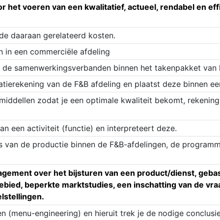
 het voeren van een kwalitatief, actueel, rendabel en eff
de daaraan gerelateerd kosten.
n in een commerciële afdeling
en de samenwerkingsverbanden binnen het takenpakket van
tatierekening van de F&B afdeling en plaatst deze binnen ee
)middellen zodat je een optimale kwaliteit bekomt, rekeni
an een activiteit (functie) en interpreteert deze.
s van de productie binnen de F&B-afdelingen, de programma
gement over het bijsturen van een product/dienst, gebas
gebied, beperkte marktstudies, een inschatting van de v
lstellingen.
en (menu-engineering) en hieruit trek je de nodige conclusi