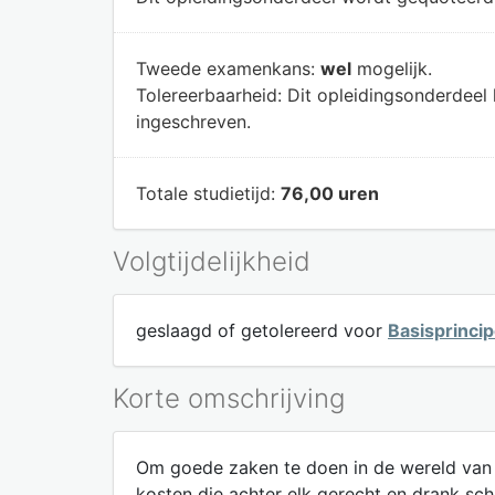
Tweede examenkans:
wel
mogelijk.
Tolereerbaarheid:
Dit opleidingsonderdeel
ingeschreven.
Totale studietijd:
76,00 uren
Volgtijdelijkheid
geslaagd of getolereerd voor
Basisprinci
Korte omschrijving
Om goede zaken te doen in de wereld van e
kosten die achter elk gerecht en drank sc