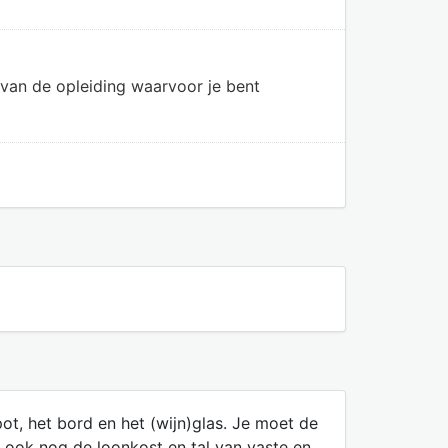
van de opleiding waarvoor je bent
t, het bord en het (wijn)glas. Je moet de
r ook nog de loonkost en tal van vaste en