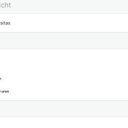
icht
sitas
n
 uren