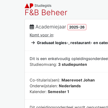
Studiegids
F&B Beheer
Academiejaar
2025-26
Komt voor in
:
Graduaat logies-, restaurant- en ca
Dit is een enkelvoudig opleidingsonderdeel
Studieomvang:
3 studiepunten
Co-titularis(sen):
Maerevoet Johan
Onderwijstalen:
Nederlands
Kalender:
Semester 1
Dit opleidingsonderdeel wordt gequoteer