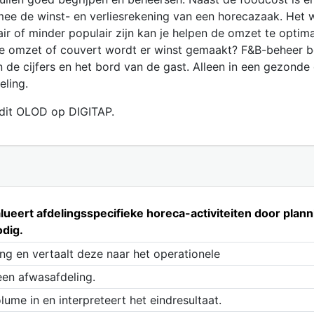
mee de winst- en verliesrekening van een horecazaak. Het 
r of minder populair zijn kan je helpen de omzet te optima
ke omzet of couvert wordt er winst gemaakt? F&B-beheer b
n de cijfers en het bord van de gast. Alleen in een gezond
eling.
n dit OLOD op DIGITAP.
lueert afdelingsspecifieke horeca-activiteiten door plann
odig.
ing en vertaalt deze naar het operationele
een afwasafdeling.
ume in en interpreteert het eindresultaat.