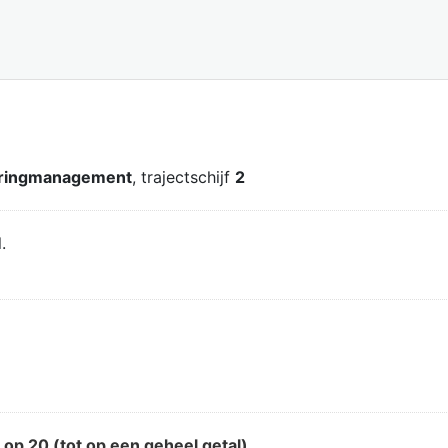
teringmanagement
, trajectschijf
2
.
d
op 20 (tot op een geheel getal)
.