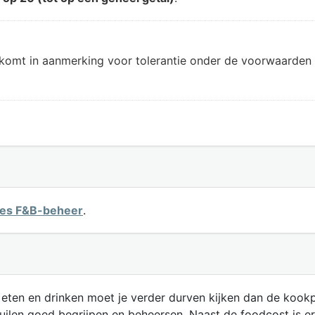
 komt in aanmerking voor tolerantie onder de voorwaarden 
pes F&B-beheer
.
ten en drinken moet je verder durven kijken dan de kookpo
huilen goed begrijpen en beheersen. Naast de foodcost is e