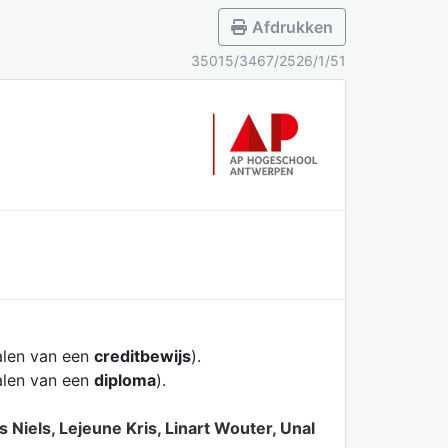
Afdrukken
35015/3467/2526/1/51
alen van een
creditbewijs
).
alen van een
diploma
).
iels, Lejeune Kris, Linart Wouter, Unal