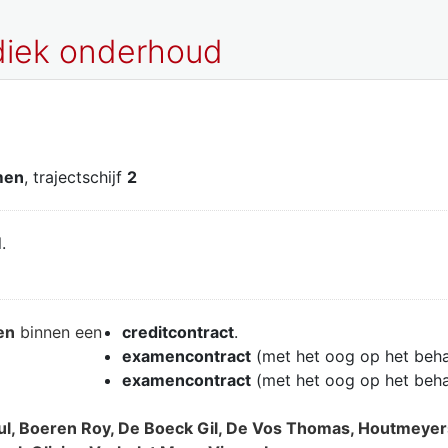
odiek onderhoud
men
, trajectschijf
2
.
en
binnen een
creditcontract
.
examencontract
(met het oog op het beh
examencontract
(met het oog op het beh
l, Boeren Roy, De Boeck Gil, De Vos Thomas, Houtmeyers N