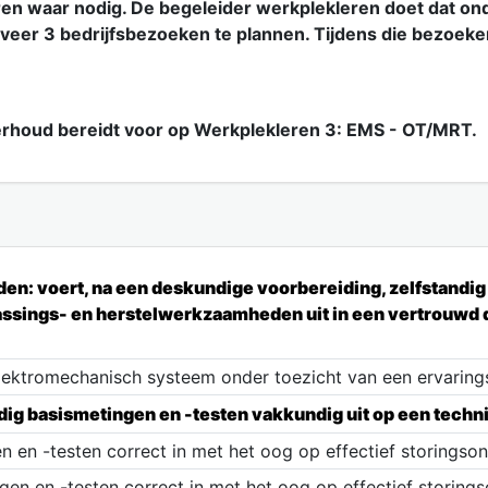
uren waar nodig. De begeleider werkplekleren doet dat ond
veer 3 bedrijfsbezoeken te plannen. Tijdens die bezoeke
erhoud bereidt voor op Werkplekleren 3: EMS - OT/MRT.
n: voert, na een deskundige voorbereiding, zelfstandi
sings- en herstelwerkzaamheden uit in een vertrouwd d
ektromechanisch systeem onder toezicht van een ervaring
dig basismetingen en -testen vakkundig uit op een techni
n en -testen correct in met het oog op effectief storingso
en en -testen correct in met het oog op effectief storing