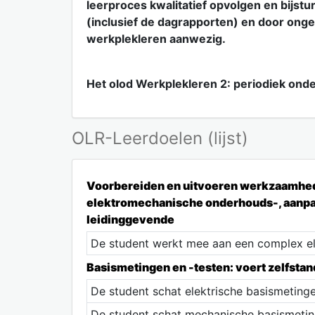
leerproces kwalitatief opvolgen en bijst
(inclusief de dagrapporten) en door onge
werkplekleren aanwezig.
Het olod Werkplekleren 2: periodiek ond
OLR-Leerdoelen (lijst)
Voorbereiden en uitvoeren werkzaamhede
elektromechanische onderhouds-, aanpas
leidinggevende
De student werkt mee aan een complex el
Basismetingen en -testen: voert zelfstan
De student schat elektrische basismetinge
De student schat mechanische basismeting