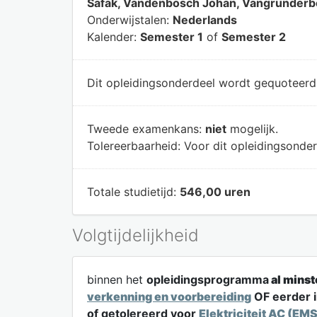
Safak, Vandenbosch Johan, Vangrunderbee
Onderwijstalen:
Nederlands
Kalender:
Semester 1
of
Semester 2
Dit opleidingsonderdeel wordt gequoteer
Tweede examenkans:
niet
mogelijk.
Tolereerbaarheid:
Voor dit opleidingsonder
Totale studietijd:
546,00 uren
Volgtijdelijkheid
binnen het
opleidingsprogramma
al minst
verkenning en voorbereiding
OF eerder 
of getolereerd voor
Elektriciteit AC (EM