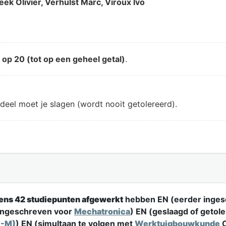
k Olivier, Verhulst Marc, Viroux Ivo
d
op 20 (tot op een geheel getal)
.
deel moet je slagen (wordt nooit getolereerd).
ens 42 studiepunten afgewerkt
hebben EN (eerder inge
ingeschreven voor
Mechatronica
) EN (geslaagd of getol
S-M)
) EN (simultaan te volgen met
Werktuigbouwkunde
O