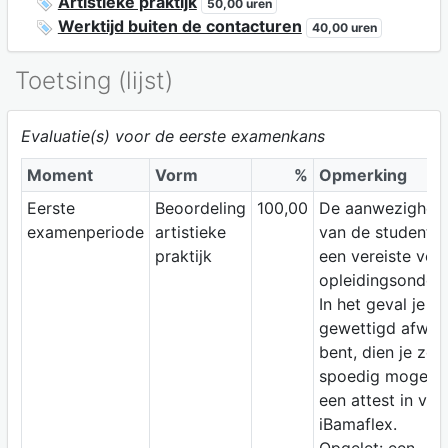
Artistieke praktijk
50,00 uren
Werktijd buiten de contacturen
40,00 uren
Toetsing (lijst)
Evaluatie(s) voor de eerste examenkans
Moment
Vorm
%
Opmerking
Eerste
Beoordeling
100,00
De aanwezighei
examenperiode
artistieke
van de student i
praktijk
een vereiste voor
opleidingsonderd
In het geval je
gewettigd afwez
bent, dien je zo
spoedig mogelij
een attest in via
iBamaflex.