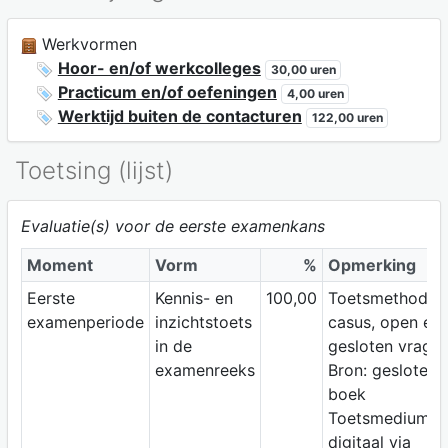
Werkvormen
Hoor- en/of werkcolleges
30,00 uren
Practicum en/of oefeningen
4,00 uren
Werktijd buiten de contacturen
122,00 uren
Toetsing (lijst)
Evaluatie(s) voor de eerste examenkans
Moment
Vorm
%
Opmerking
Eerste
Kennis- en
100,00
Toetsmethode:
examenperiode
inzichtstoets
casus, open en
in de
gesloten vrage
examenreeks
Bron: gesloten
boek
Toetsmedium:
digitaal via