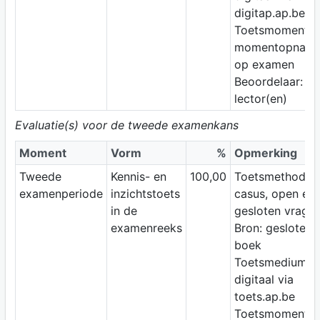
digitap.ap.be
Toetsmoment:
momentopnam
op examen
Beoordelaar:
lector(en)
Evaluatie(s) voor de tweede examenkans
Moment
Vorm
%
Opmerking
Tweede
Kennis- en
100,00
Toetsmethode:
examenperiode
inzichtstoets
casus, open en
in de
gesloten vrage
examenreeks
Bron: gesloten
boek
Toetsmedium:
digitaal via
toets.ap.be
Toetsmoment: