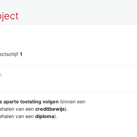
ject
jectschijf
1
.
s aparte toelating volgen
binnen een
ehalen van een
creditbewijs
).
ehalen van een
diploma
).