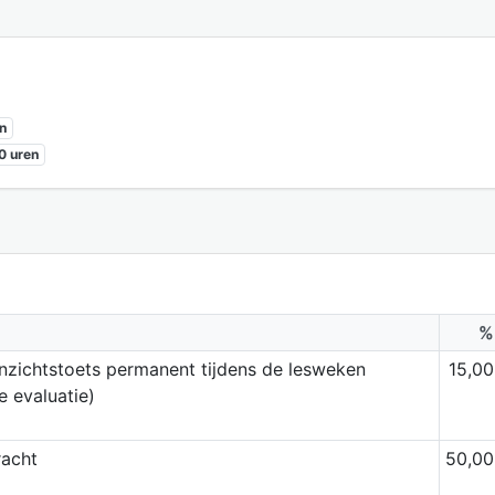
n
0 uren
%
inzichtstoets permanent tijdens de lesweken
15,00
 evaluatie)
racht
50,00