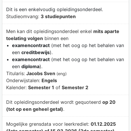
Dit is een enkelvoudig opleidingsonderdeel.
Studieomvang:
3 studiepunten
Men kan dit opleidingsonderdeel enkel
mits aparte
toelating volgen
binnen een
examencontract
(met het oog op het behalen van
een
creditbewijs
).
examencontract
(met het oog op het behalen van
een
diploma
).
Titularis:
Jacobs Sven
(eng)
Onderwijstalen:
Engels
Kalender:
Semester 1
of
Semester 2
Dit opleidingsonderdeel wordt gequoteerd
op 20
(tot op een geheel getal)
.
Mogelijke grensdata voor leerkrediet:
01.12.2025
(1ste semester) of 15.03.2026 (2de semester)