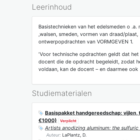
Leerinhoud
Basistechnieken van het edelsmeden o .a. m
,walsen, smeden, vormen van draad/plaat, 
ontwerpopdrachten van VORMGEVEN 1.
'Voor technische opdrachten geldt dat he
docent die de opdracht begeleidt, zodat h
voldaan, kan de docent – en daarmee ook d
Studiematerialen
Basispakket handgereedschap: vijlen, 
€1000)
Verplicht
Artists anodizing aluminum: the sulfuric
Auteur:
LaPlantz, D.