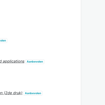
olen
d applications
Aanbevolen
en (2de druk)
Aanbevolen