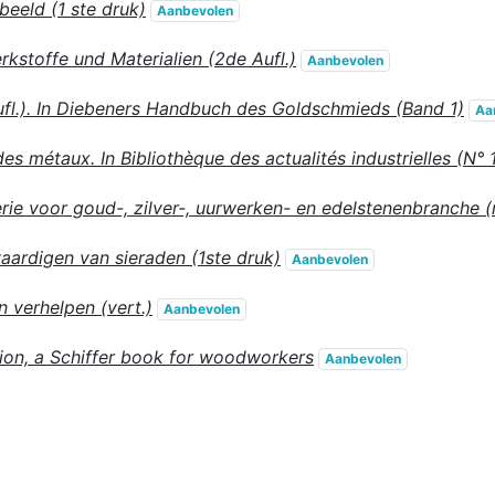
beeld (1 ste druk)
Aanbevolen
kstoffe und Materialien (2de Aufl.)
Aanbevolen
fl.). In Diebeners Handbuch des Goldschmieds (Band 1)
Aa
es métaux. In Bibliothèque des actualités industrielles (N° 
erie voor goud-, zilver-, uurwerken- en edelstenenbranche (n
aardigen van sieraden (1ste druk)
Aanbevolen
n verhelpen (vert.)
Aanbevolen
ation, a Schiffer book for woodworkers
Aanbevolen