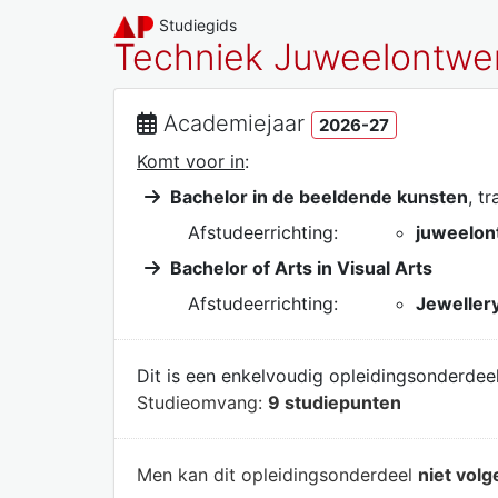
Studiegids
Techniek Juweelontwe
Academiejaar
2026-27
Komt voor in
:
Bachelor in de beeldende kunsten
, t
Afstudeerrichting:
juweelon
Bachelor of Arts in Visual Arts
Afstudeerrichting:
Jewellery
Dit is een enkelvoudig opleidingsonderdeel
Studieomvang:
9 studiepunten
Men kan dit opleidingsonderdeel
niet volg