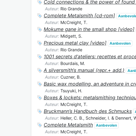
Cold connections & the power of found 
Auteur:
Rio Grande
Complete Metalsmith [cd-rom]
Aanbevol
Auteur:
McCreight, T.
Mokume gane in the small shop [video]
Auteur:
Midgett, S.
Precious metal clay [video]
Aanbevolen
Auteur:
Rio Grande
1001 secrets d‘ateliers: recettes et pro
Auteur:
Bourdais, M.
A silversmith‘s manual (repr.+ add.)
Aanb
Auteur:
Cuzner, B.
Basic wax modelling, an adventure in cre
Auteur:
Tsuyuki, H.
Boxes & lockets: metalsmithing techniq
Auteur:
McCreight, T.
Bruckmann’s Handbuch des Schmucks
Auteur:
Heller, C. B., Schneider, I. & Dennert, 
Complete Metalsmith
Aanbevolen
Auteur:
McCreight, T.