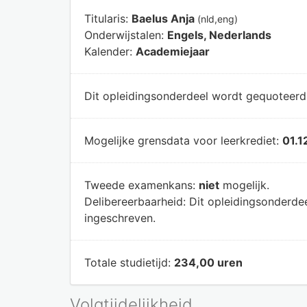
Titularis:
Baelus Anja
(nld,eng)
Onderwijstalen:
Engels, Nederlands
Kalender:
Academiejaar
Dit opleidingsonderdeel wordt gequoteer
Mogelijke grensdata voor leerkrediet:
01.1
Tweede examenkans:
niet
mogelijk.
Delibereerbaarheid:
Dit opleidingsonderde
ingeschreven.
Totale studietijd:
234,00 uren
Volgtijdelijkheid