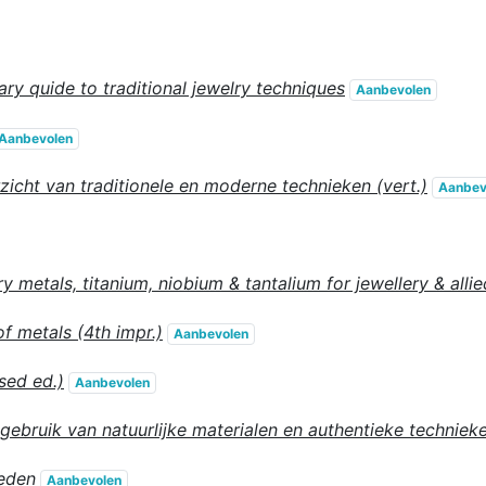
ry quide to traditional jewelry techniques
Aanbevolen
Aanbevolen
icht van traditionele en moderne technieken (vert.)
Aanbev
y metals, titanium, niobium & tantalium for jewellery & allie
f metals (4th impr.)
Aanbevolen
sed ed.)
Aanbevolen
 gebruik van natuurlijke materialen en authentieke techniek
eden
Aanbevolen