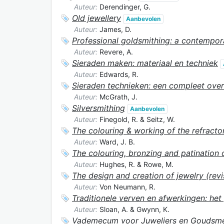
Auteur:
Derendinger, G.
Old jewellery
Aanbevolen
Auteur:
James, D.
Professional goldsmithing: a contempora
Auteur:
Revere, A.
Sieraden maken: materiaal en techniek
Auteur:
Edwards, R.
Sieraden technieken: een compleet overz
Auteur:
McGrath, J.
Silversmithing
Aanbevolen
Auteur:
Finegold, R. & Seitz, W.
The colouring & working of the refractor
Auteur:
Ward, J. B.
The colouring, bronzing and patination o
Auteur:
Hughes, R. & Rowe, M.
The design and creation of jewelry (revi
Auteur:
Von Neumann, R.
Traditionele verven en afwerkingen: het
Auteur:
Sloan, A. & Gwynn, K.
Vademecum voor Juweliers en Goudsm