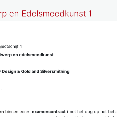
rp en Edelsmeedkunst 1
rajectschijf
1
twerp en edelsmeedkunst
 Design & Gold and Silversmithing
.
en
binnen een
examencontract
(met het oog op het beh