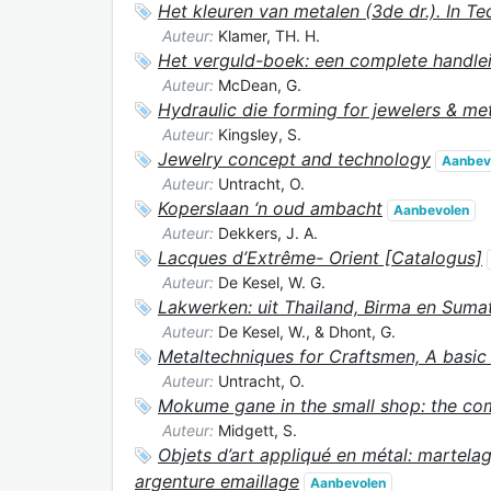
Het kleuren van metalen (3de dr.). In T
Auteur:
Klamer, TH. H.
Het verguld-boek: een complete handle
Auteur:
McDean, G.
Hydraulic die forming for jewelers & met
Auteur:
Kingsley, S.
Jewelry concept and technology
Aanbev
Auteur:
Untracht, O.
Koperslaan ‘n oud ambacht
Aanbevolen
Auteur:
Dekkers, J. A.
Lacques d’Extrême- Orient [Catalogus]
Auteur:
De Kesel, W. G.
Lakwerken: uit Thailand, Birma en Suma
Auteur:
De Kesel, W., & Dhont, G.
Metaltechniques for Craftsmen, A basic
Auteur:
Untracht, O.
Mokume gane in the small shop: the co
Auteur:
Midgett, S.
Objets d’art appliqué en métal: martelag
argenture emaillage
Aanbevolen