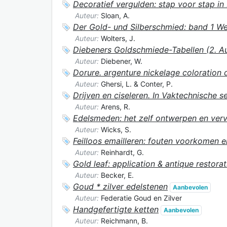
Decoratief vergulden: stap voor stap in 
Auteur:
Sloan, A.
Der Gold- und Silberschmied: band 1 Wer
Auteur:
Wolters, J.
Diebeners Goldschmiede-Tabellen (2. Au
Auteur:
Diebener, W.
Dorure. argenture nickelage coloration d
Auteur:
Ghersi, L. & Conter, P.
Drijven en ciseleren. In Vaktechnische s
Auteur:
Arens, R.
Edelsmeden: het zelf ontwerpen en verv
Auteur:
Wicks, S.
Feilloos emailleren: fouten voorkomen e
Auteur:
Reinhardt, G.
Gold leaf: application & antique restor
Auteur:
Becker, E.
Goud * zilver edelstenen
Aanbevolen
Auteur:
Federatie Goud en Zilver
Handgefertigte ketten
Aanbevolen
Auteur:
Reichmann, B.