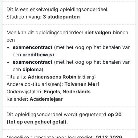
Dit is een enkelvoudig opleidingsonderdeel.
Studieomvang:
3 studiepunten
Men kan dit opleidingsonderdeel
niet volgen
binnen
een
examencontract
(met het oog op het behalen van
een
creditbewijs
).
examencontract
(met het oog op het behalen van
een
diploma
).
Titularis:
Adriaenssens Robin
(nld,eng)
Andere co-titularis(sen):
Toivanen Meri
Onderwijstalen:
Engels, Nederlands
Kalender:
Academiejaar
Dit opleidingsonderdeel wordt gequoteerd
op 20
(tot op een geheel getal)
.
Mogelijke grensdata voor leerkrediet:
01.12.2026