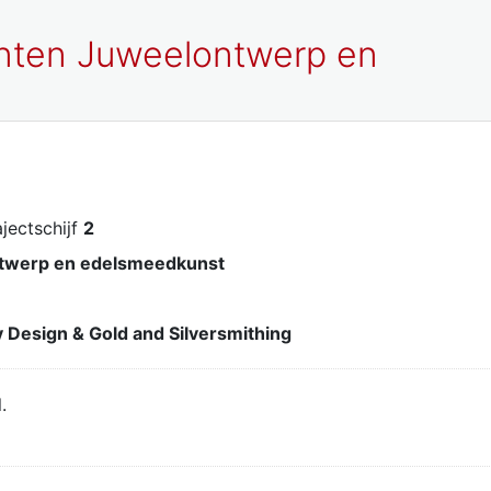
nten Juweelontwerp en
rajectschijf
2
twerp en edelsmeedkunst
 Design & Gold and Silversmithing
.