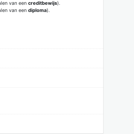
alen van een
creditbewijs
).
alen van een
diploma
).