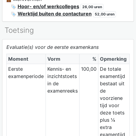
Hoor- en/of werkcolleges
26,00 uren
Werktijd buiten de contacturen
52,00 uren
Toetsing
Evaluatie(s) voor de eerste examenkans
Moment
Vorm
%
Opmerking
Eerste
Kennis- en
100,00
De totale
examenperiode
inzichtstoets
examentijd
in de
bestaat uit
examenreeks
de
voorziene
tijd voor
deze toets
plus ¼
extra
examentijd