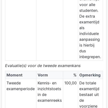
voor alle
studenten.
De extra
examentijd
als
individuele
aanpassing
is hierbij
dus
inbegrepen.
Evaluatie(s) voor de tweede examenkans
Moment
Vorm
%
Opmerking
Tweede
Kennis- en
100,00
De totale
examenperiode
inzichtstoets
examentijd
in de
bestaat uit
examenreeks
de
voorziene