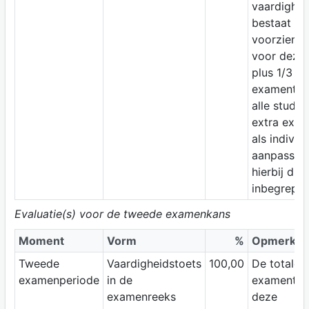
vaardighei
bestaat uit
voorziene t
voor deze 
plus 1/3 ex
examentijd
alle studen
extra exam
als individ
aanpassing
hierbij dus
inbegrepen
Evaluatie(s) voor de tweede examenkans
Moment
Vorm
%
Opmerkin
Tweede
Vaardigheidstoets
100,00
De totale
examenperiode
in de
examentijd
examenreeks
deze