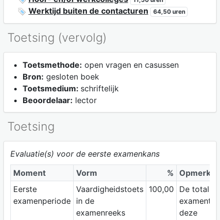
Werktijd buiten de contacturen
64,50 uren
Toetsing (vervolg)
Toetsmethode:
open vragen en casussen
Bron:
gesloten boek
Toetsmedium:
schriftelijk
Beoordelaar:
lector
Toetsing
Evaluatie(s) voor de eerste examenkans
Moment
Vorm
%
Opmerkin
Eerste
Vaardigheidstoets
100,00
De totale
examenperiode
in de
examentijd
examenreeks
deze