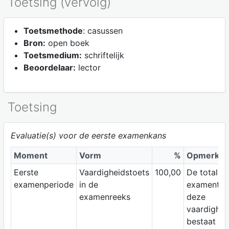
Toetsing (vervolg)
Toetsmethode
: casussen
Bron:
open boek
Toetsmedium:
schriftelijk
Beoordelaar:
lector
Toetsing
Evaluatie(s) voor de eerste examenkans
Moment
Vorm
%
Opmerkin
Eerste
Vaardigheidstoets
100,00
De totale
examenperiode
in de
examentijd
examenreeks
deze
vaardighei
bestaat uit