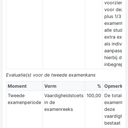
voorziene t
voor deze 
plus 1/3 ex
examentijd
alle studen
extra exam
als individ
aanpassing
hierbij dus
inbegrepen
Evaluatie(s) voor de tweede examenkans
Moment
Vorm
%
Opmerkin
Tweede
Vaardigheidstoets
100,00
De totale
examenperiode
in de
examentijd
examenreeks
deze
vaardighei
bestaat uit