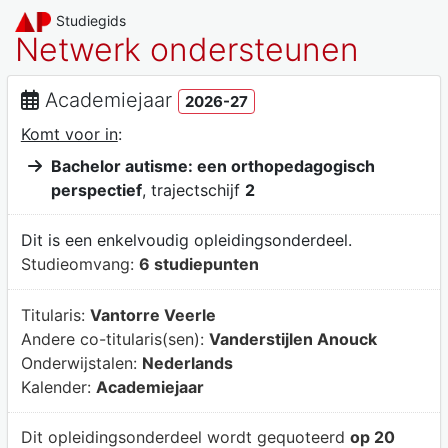
Studiegids
Netwerk ondersteunen
Academiejaar
2026-27
Komt voor in
:
Bachelor autisme: een orthopedagogisch
perspectief
, trajectschijf
2
Dit is een enkelvoudig opleidingsonderdeel.
Studieomvang:
6 studiepunten
Titularis:
Vantorre Veerle
Andere co-titularis(sen):
Vanderstijlen Anouck
Onderwijstalen:
Nederlands
Kalender:
Academiejaar
Dit opleidingsonderdeel wordt gequoteerd
op 20