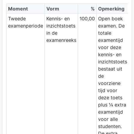
Moment
Vorm
%
Opmerking
Tweede
Kennis- en
100,00
Open boek
examenperiode
inzichtstoets
examen. De
in de
totale
examenreeks
examentijd
voor deze
kennis- en
inzichtstoets
bestaat uit
de
voorziene
tijd voor
deze toets
plus ¼ extra
examentijd
voor alle
studenten.
De extra