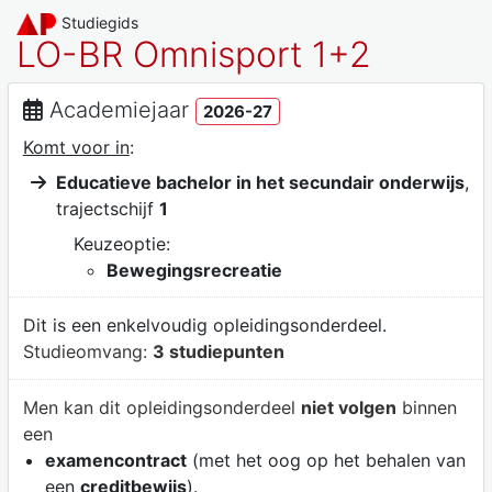
Studiegids
LO-BR Omnisport 1+2
Academiejaar
2026-27
Komt voor in
:
Educatieve bachelor in het secundair onderwijs
,
trajectschijf
1
Keuzeoptie:
Bewegingsrecreatie
Dit is een enkelvoudig opleidingsonderdeel.
Studieomvang:
3 studiepunten
Men kan dit opleidingsonderdeel
niet volgen
binnen
een
examencontract
(met het oog op het behalen van
een
creditbewijs
).