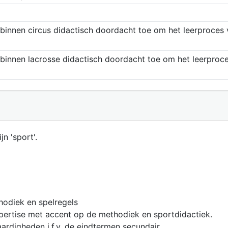
nnen circus didactisch doordacht toe om het leerproces v
nnen lacrosse didactisch doordacht toe om het leerproces
jn 'sport'.
hodiek en spelregels
ertise met accent op de methodiek en sportdidactiek.
aardigheden i.f.v. de eindtermen secundair