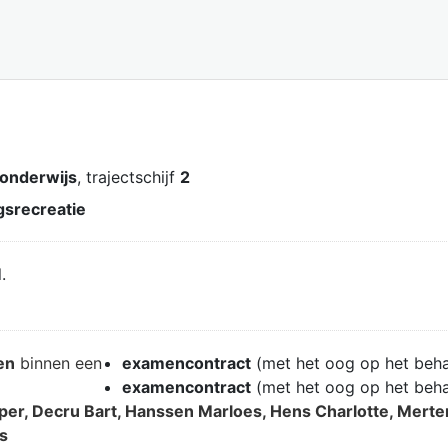
 onderwijs
, trajectschijf
2
srecreatie
.
en
binnen een
examencontract
(met het oog op het beh
examencontract
(met het oog op het beh
sper, Decru Bart, Hanssen Marloes, Hens Charlotte, Mert
s