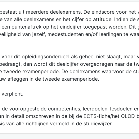
 bestaat uit meerdere deelexamens. De eindscore voor het 
an alle deelexamens en het cijfer op attitude. Indien de
een puntenaftrek op het eindcijfer toegepast worden. Dit g
ligheid van jezelf, medestudenten en/of leerlingen te waar
 voor dit opleidingsonderdeel als geheel niet slaagt, maa
0 bedraagt, dan wordt dit deelcijfer overgedragen naar de
 de tweede examenperiode. De deelexamens waarvoor de st
euw afleggen in de tweede examenperiode.
verplicht.
 de vooropgestelde competenties, leerdoelen, lesdoelen en
n in detail omschreven in de bij de ECTS-fiche/het OLOD 
 van alle richtlijnen vermeld in de studiewijzer.