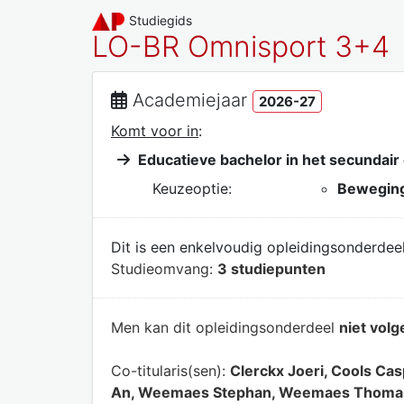
Studiegids
LO-BR Omnisport 3+4
Academiejaar
2026-27
Komt voor in
:
Educatieve bachelor in het secundair
Keuzeoptie:
Beweging
Dit is een enkelvoudig opleidingsonderdeel
Studieomvang:
3 studiepunten
Men kan dit opleidingsonderdeel
niet volg
Co-titularis(sen):
Clerckx Joeri, Cools Ca
An, Weemaes Stephan, Weemaes Thoma