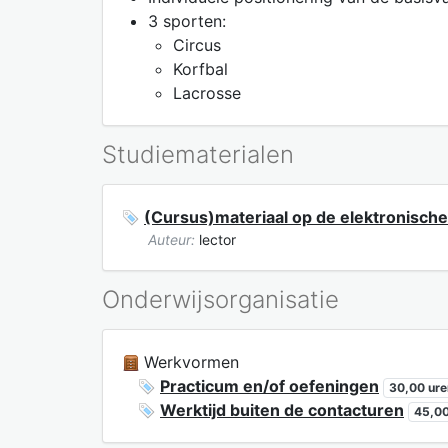
3 sporten:
Circus
Korfbal
Lacrosse
Studiematerialen
(Cursus)materiaal op de elektronische
Auteur:
lector
Onderwijsorganisatie
Werkvormen
Practicum en/of oefeningen
30,00 ure
Werktijd buiten de contacturen
45,00