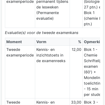
examenperiode
permanent tijdens
(biologie
de lesweken
27 ptn.) en
(Permanente
Blok 1
evaluatie)
(chemie 8
ptn.)
Evaluatie(s) voor de tweede examenkans
Moment
Vorm
%
Opmerking
Tweede
Kennis- en
12,00
Blok 1 -
examenperiode
inzichtstoets in
Chemie
de examenreeks
Schriftelijk
examen
(60') +
Mondeling
toelichting
- 15 min
per student
Tweede
Kennis- en
33,00
Blok 3 -