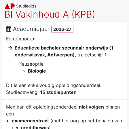
Studiegids
BI Vakinhoud A (KPB)
Academiejaar
2026-27
Komt voor in
:
Educatieve bachelor secundair onderwijs (1
onderwijsvak, Antwerpen)
, trajectschijf
1
Keuzeoptie:
Biologie
Dit is een enkelvoudig opleidingsonderdeel.
Studieomvang:
15 studiepunten
Men kan dit opleidingsonderdeel
niet volgen
binnen
een
examencontract
(met het oog op het behalen van
een
creditbewijs
).