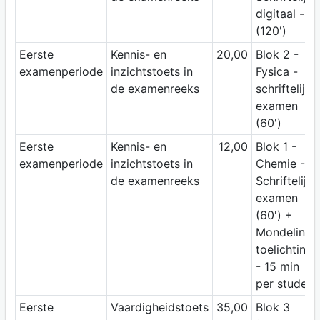
digitaal -
(120')
Eerste
Kennis- en
20,00
Blok 2 -
examenperiode
inzichtstoets in
Fysica -
de examenreeks
schriftelijk
examen
(60')
Eerste
Kennis- en
12,00
Blok 1 -
examenperiode
inzichtstoets in
Chemie -
de examenreeks
Schriftelijk
examen
(60') +
Mondeling
toelichting
- 15 min
per student
Eerste
Vaardigheidstoets
35,00
Blok 3