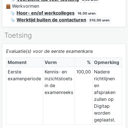
Werkvormen
Hoor- en/of werkcolleges
16,00 uren
Werktijd buiten de contacturen
310,00 uren
Toetsing
Evaluatie(s) voor de eerste examenkans
Moment
Vorm
%
Opmerking
Eerste
Kennis- en
100,00
Nadere
examenperiode
inzichtstoets
richtlijnen
in de
en
examenreeks
afspraken
zullen op
Digitap
worden
geplaatst.