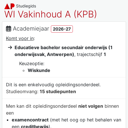
Studiegids
WI Vakinhoud A (KPB)
Academiejaar
2026-27
Komt voor in
:
Educatieve bachelor secundair onderwijs (1
onderwijsvak, Antwerpen)
, trajectschijf
1
Keuzeoptie:
Wiskunde
Dit is een enkelvoudig opleidingsonderdeel.
Studieomvang:
15 studiepunten
Men kan dit opleidingsonderdeel
niet volgen
binnen
een
examencontract
(met het oog op het behalen van
een
creditbewijs
).