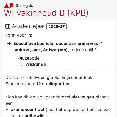
Studiegids
WI Vakinhoud B (KPB)
Academiejaar
2026-27
Komt voor in
:
Educatieve bachelor secundair onderwijs (1
onderwijsvak, Antwerpen)
, trajectschijf
1
Keuzeoptie:
Wiskunde
Dit is een enkelvoudig opleidingsonderdeel.
Studieomvang:
12 studiepunten
Men kan dit opleidingsonderdeel
niet volgen
binnen
een
examencontract
(met het oog op het behalen van
een
creditbewijs
).