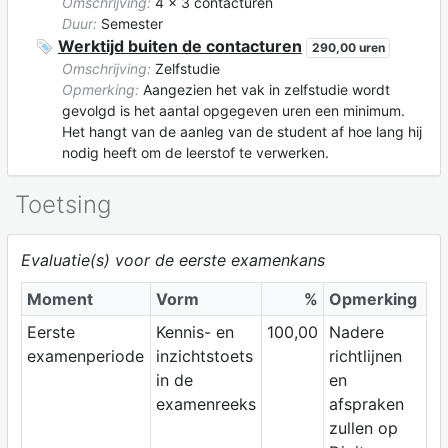
Omschrijving:
4 x 3 contacturen
Duur:
Semester
Werktijd buiten de contacturen
290,00 uren
Omschrijving:
Zelfstudie
Opmerking:
Aangezien het vak in zelfstudie wordt
gevolgd is het aantal opgegeven uren een minimum.
Het hangt van de aanleg van de student af hoe lang hij
nodig heeft om de leerstof te verwerken.
Toetsing
Evaluatie(s) voor de eerste examenkans
Moment
Vorm
%
Opmerking
Eerste
Kennis- en
100,00
Nadere
examenperiode
inzichtstoets
richtlijnen
in de
en
examenreeks
afspraken
zullen op