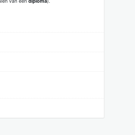
alen van een
diploma
).