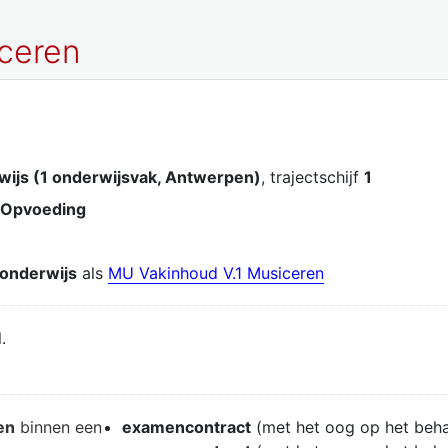
ceren
wijs (1 onderwijsvak, Antwerpen)
, trajectschijf
1
 Opvoeding
 onderwijs
als
MU Vakinhoud V.1 Musiceren
.
en
binnen een
examencontract
(met het oog op het beh