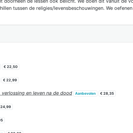
t doorheen de lessen ook belicht. We doen dit vanuit de v
hillen tussen de religies/levensbeschouwingen. We oefenen
€ 22,50
€ 22,99
 verlossing en leven na de dood
Aanbevolen
€ 28,35
 24,99
95