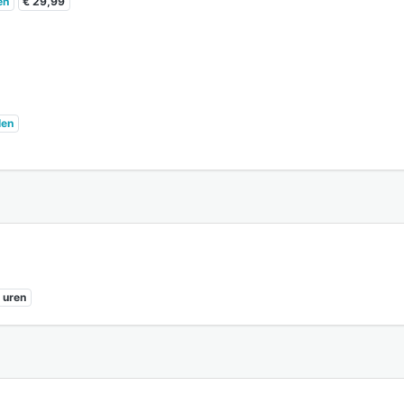
en
€ 29,99
len
 uren