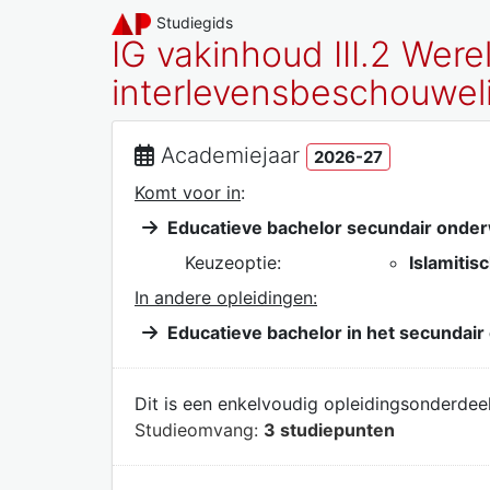
Studiegids
IG vakinhoud III.2 Werel
interlevensbeschouweli
Academiejaar
2026-27
Komt voor in
:
Educatieve bachelor secundair onder
Keuzeoptie:
Islamitis
In andere opleidingen:
Educatieve bachelor in het secundair
Dit is een enkelvoudig opleidingsonderdeel
Studieomvang:
3 studiepunten