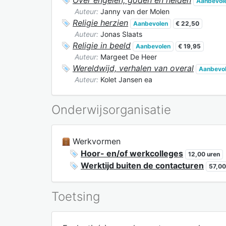
Aanbevol
Auteur:
Janny van der Molen
Religie herzien
Aanbevolen
€ 22,50
Auteur:
Jonas Slaats
Religie in beeld
Aanbevolen
€ 19,95
Auteur:
Margeet De Heer
Wereldwijd, verhalen van overal
Aanbevo
Auteur:
Kolet Jansen ea
Onderwijsorganisatie
Werkvormen
Hoor- en/of werkcolleges
12,00 uren
Werktijd buiten de contacturen
57,00
Toetsing