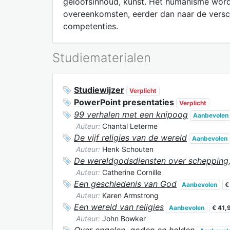
geloofsinhoud, kunst. Het humanisme word
overeenkomsten, eerder dan naar de versc
competenties.
Studiematerialen
Studiewijzer
Verplicht
PowerPoint presentaties
Verplicht
99 verhalen met een knipoog
Aanbevolen
Auteur:
Chantal Leterme
De vijf religies van de wereld
Aanbevolen
Auteur:
Henk Schouten
De wereldgodsdiensten over schepping,
Auteur:
Catherine Cornille
Een geschiedenis van God
Aanbevolen
€
Auteur:
Karen Armstrong
Een wereld van religies
Aanbevolen
€ 41,
Auteur:
John Bowker
Over engelen, goden en helden