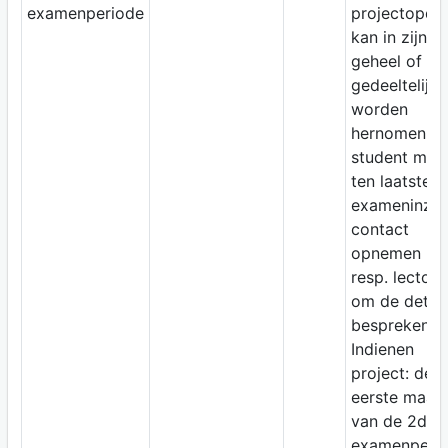
examenperiode
projectopdr
kan in zijn
geheel of
gedeeltelijk
worden
hernomen. D
student moe
ten laatste bi
exameninza
contact
opnemen bij
resp. lectore
om de detail
bespreken.
Indienen
project: de
eerste maan
van de 2de
examenperio