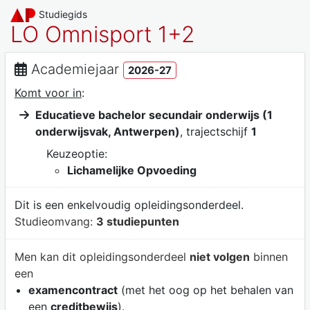
Studiegids
LO Omnisport 1+2
Academiejaar
2026-27
Komt voor in
:
Educatieve bachelor secundair onderwijs (1
onderwijsvak, Antwerpen)
, trajectschijf
1
Keuzeoptie:
Lichamelijke Opvoeding
Dit is een enkelvoudig opleidingsonderdeel.
Studieomvang:
3 studiepunten
Men kan dit opleidingsonderdeel
niet volgen
binnen
een
examencontract
(met het oog op het behalen van
een
creditbewijs
).