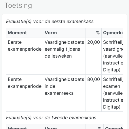
Toetsing
Evaluatie(s) voor de eerste examenkans
Moment
Vorm
%
Opmerking
Eerste
Vaardigheidstoets
20,00
Schriftelijke
examenperiode
eenmalig tijdens
vaardigheid
de lesweken
(aanvullend
instructies 
Digitap)
Eerste
Vaardigheidstoets
80,00
Schriftelijk
examenperiode
in de
examen
examenreeks
(aanvullend
instructies 
Digitap)
Evaluatie(s) voor de tweede examenkans
Moment
Vorm
%
Opmerkin