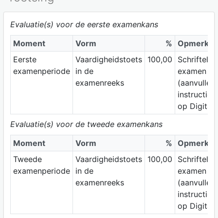
Evaluatie(s) voor de eerste examenkans
Moment
Vorm
%
Opmerkin
Eerste
Vaardigheidstoets
100,00
Schriftelijk
examenperiode
in de
examen
examenreeks
(aanvullen
instructies
op Digitap
Evaluatie(s) voor de tweede examenkans
Moment
Vorm
%
Opmerkin
Tweede
Vaardigheidstoets
100,00
Schriftelijk
examenperiode
in de
examen
examenreeks
(aanvullen
instructies
op Digitap