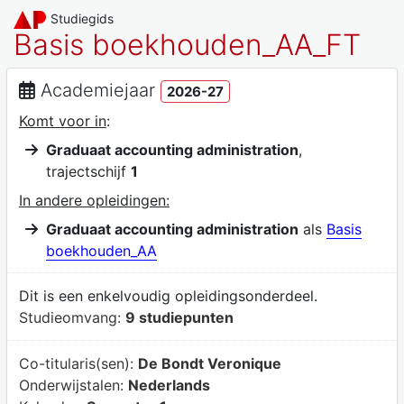
Studiegids
Basis boekhouden_AA_FT
Academiejaar
2026-27
Komt voor in
:
Graduaat accounting administration
,
trajectschijf
1
In andere opleidingen:
Graduaat accounting administration
als
Basis
boekhouden_AA
Dit is een enkelvoudig opleidingsonderdeel.
Studieomvang:
9 studiepunten
Co-titularis(sen):
De Bondt Veronique
Onderwijstalen:
Nederlands