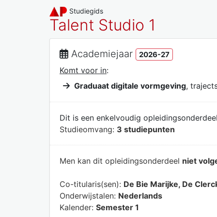
Studiegids
Talent Studio 1
Academiejaar
2026-27
Komt voor in
:
Graduaat digitale vormgeving
, traject
Dit is een enkelvoudig opleidingsonderdeel
Studieomvang:
3 studiepunten
Men kan dit opleidingsonderdeel
niet volg
Co-titularis(sen):
De Bie Marijke, De Clerc
Onderwijstalen:
Nederlands
Kalender:
Semester 1