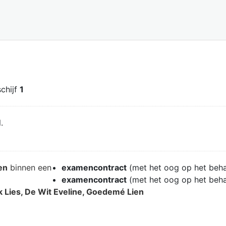
schijf
1
.
en
binnen een
examencontract
(met het oog op het beh
examencontract
(met het oog op het beh
k Lies, De Wit Eveline, Goedemé Lien