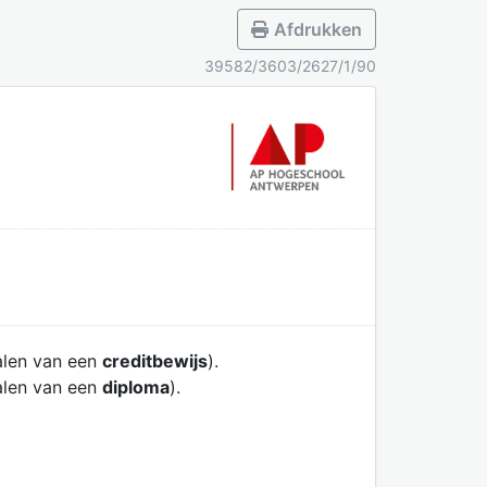
Afdrukken
39582/3603/2627/1/90
alen van een
creditbewijs
).
alen van een
diploma
).