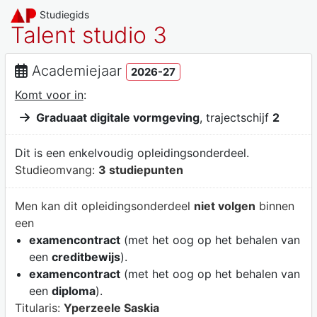
Studiegids
Talent studio 3
Academiejaar
2026-27
Komt voor in
:
Graduaat digitale vormgeving
, trajectschijf
2
Dit is een enkelvoudig opleidingsonderdeel.
Studieomvang:
3 studiepunten
Men kan dit opleidingsonderdeel
niet volgen
binnen
een
examencontract
(met het oog op het behalen van
een
creditbewijs
).
examencontract
(met het oog op het behalen van
een
diploma
).
Titularis:
Yperzeele Saskia