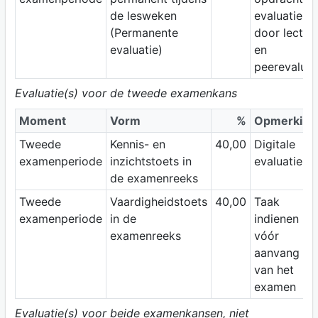
de lesweken
evaluatie
(Permanente
door lector
evaluatie)
en
peerevaluat
Evaluatie(s) voor de tweede examenkans
Moment
Vorm
%
Opmerking
Tweede
Kennis- en
40,00
Digitale
examenperiode
inzichtstoets in
evaluatie
de examenreeks
Tweede
Vaardigheidstoets
40,00
Taak
examenperiode
in de
indienen
examenreeks
vóór
aanvang
van het
examen
Evaluatie(s) voor beide examenkansen, niet