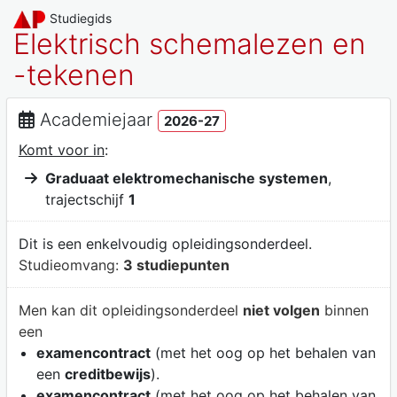
Studiegids
Elektrisch schemalezen en
-tekenen
Academiejaar
2026-27
Komt voor in
:
Graduaat elektromechanische systemen
,
trajectschijf
1
Dit is een enkelvoudig opleidingsonderdeel.
Studieomvang:
3 studiepunten
Men kan dit opleidingsonderdeel
niet volgen
binnen
een
examencontract
(met het oog op het behalen van
een
creditbewijs
).
examencontract
(met het oog op het behalen van