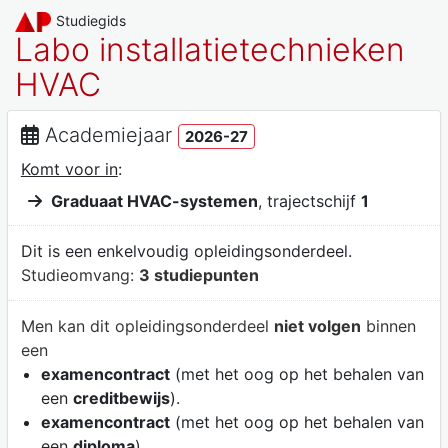
Studiegids
Labo installatietechnieken
HVAC
Academiejaar
2026-27
Komt voor in
:
Graduaat HVAC-systemen
, trajectschijf
1
Dit is een enkelvoudig opleidingsonderdeel.
Studieomvang:
3 studiepunten
Men kan dit opleidingsonderdeel
niet volgen
binnen
een
examencontract
(met het oog op het behalen van
een
creditbewijs
).
examencontract
(met het oog op het behalen van
een
diploma
).