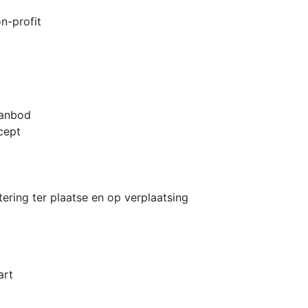
n-profit
aanbod
cept
ering ter plaatse en op verplaatsing
art