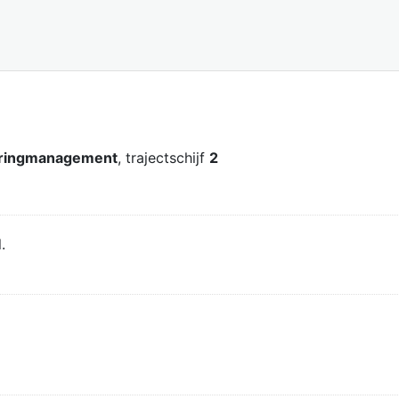
teringmanagement
, trajectschijf
2
.