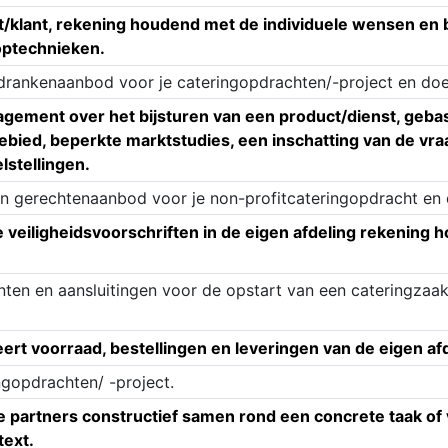
st/klant, rekening houdend met de individuele wensen e
optechnieken.
drankenaanbod voor je cateringopdrachten/-project en doet 
gement over het bijsturen van een product/dienst, gebas
gebied, beperkte marktstudies, een inschatting van de v
lstellingen.
n gerechtenaanbod voor je non-profitcateringopdracht en d
de veiligheidsvoorschriften in de eigen afdeling rekenin
ten en aansluitingen voor de opstart van een cateringzaak
eert voorraad, bestellingen en leveringen van de eigen af
ngopdrachten/ -project.
ne partners constructief samen rond een concrete taak o
text.