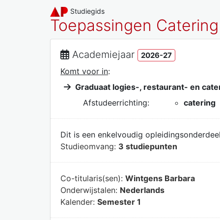
Studiegids
Toepassingen Catering
Academiejaar
2026-27
Komt voor in
:
Graduaat logies-, restaurant- en ca
Afstudeerrichting:
catering
Dit is een enkelvoudig opleidingsonderdeel
Studieomvang:
3 studiepunten
Co-titularis(sen):
Wintgens Barbara
Onderwijstalen:
Nederlands
Kalender:
Semester 1