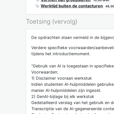
10,00 uren
Werktijd buiten de contacturen
48,00
Toetsing (vervolg)
De opdrachten staan vermeld in de bijgevo
Verdere specifieke voorwaarden/aanbevelin
tijdens het introductiemoment.
“Gebruik van AI is toegestaan in specifiek
Voorwaarden:
1) Disclaimer vooraan werkstuk
Indien studenten AI-hulpmiddelen gebruik
manier AI-hulpmiddelen zijn ingezet.
2) GenAI-bijlage bij elk werkstuk
Gedetailleerd verslag van het gebruik en d
Transcriptie van de AI-gegenereerde conte